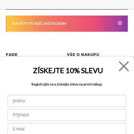
NAVŠTIVTE NÁŠ INSTAGRAM
FADE
VŠE O NÁKUPU
Kontakty
Vrácení zboží
ZÍSKEJTE
10% SLEVU
O společnosti
Jak reklamovat zboží
Kariéra
Tabulka velikostí
Registrujte se a získejte slevu na první nákup.
Obchody
Obchodní podmínky
Blog
Ochrana osobních údajů
Recyklace
FAQ