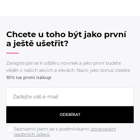
Chcete u toho být jako první
a ještě ušetřit?
Zaregistujte se k odběru novinek a jako první budete
vědět o našich akcích a slevách. Navíc jako bonus získáte
10% na první nákup
.
ODEBÍRAT
Seznámil jsem se s podmínkami
zpracování
osobních údajů