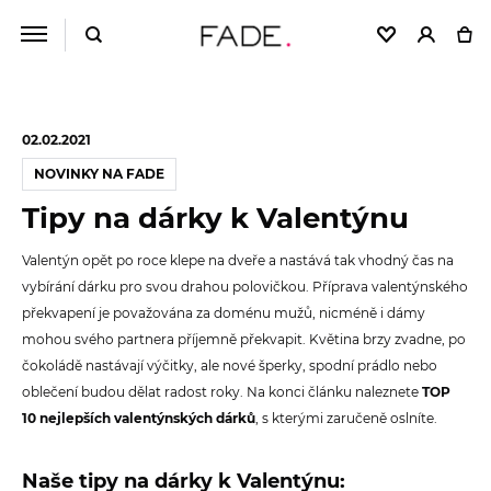
02.02.2021
NOVINKY NA FADE
Tipy na dárky k Valentýnu
Valentýn opět po roce klepe na dveře a nastává tak vhodný čas na
vybírání dárku pro svou drahou polovičkou. Příprava valentýnského
překvapení je považována za doménu mužů, nicméně i dámy
mohou svého partnera příjemně překvapit. Květina brzy zvadne, po
čokoládě nastávají výčitky, ale nové šperky, spodní prádlo nebo
oblečení budou dělat radost roky. Na konci článku naleznete
TOP
10 nejlepších valentýnských dárků
, s kterými zaručeně oslníte.
Naše tipy na dárky k Valentýnu: