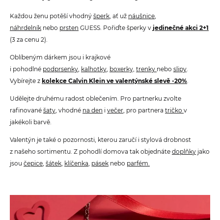
Každou ženu potěší vhodný
šperk
, ať už
náušnice
,
náhrdelník
nebo
prsten
GUESS. Pořiďte šperky v
jedinečné akci 2+1
(3 za cenu 2).
Oblíbeným dárkem jsou i krajkové
i pohodlné
podprsenky
,
kalhotky
,
boxerky,
trenky
nebo
slipy
.
Vybírejte z
kolekce Calvin Klein
ve valentýnské slevě -20%
.
Udělejte druhému radost oblečením. Pro partnerku zvolte
rafinované
šaty
, vhodné
na den
i
večer
, pro partnera
tričko
v
jakékoli barvě.
Valentýn je také o pozornosti, kterou zaručí i stylová drobnost
z našeho sortimentu. Z pohodlí domova tak objednáte
doplňk
y
jako
jsou
čepice
,
šátek
,
klíčenka
,
pásek
nebo
parfém
.