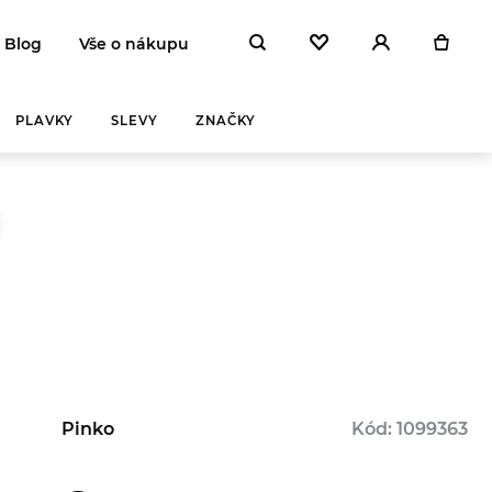
Blog
Vše o nákupu
PLAVKY
SLEVY
ZNAČKY
Y A
ZAHŘEJ SE
NA
 DEN
Pinko
Kód: 1099363