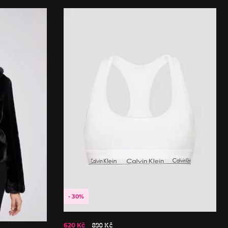
- 30%
620 Kč
890 Kč