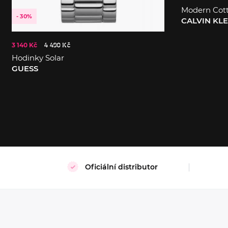
Modern Cot
- 30%
CALVIN KL
3 140 Kč
4 490 Kč
S
XL
Hodinky Solar
GUESS
Oficiální distributor