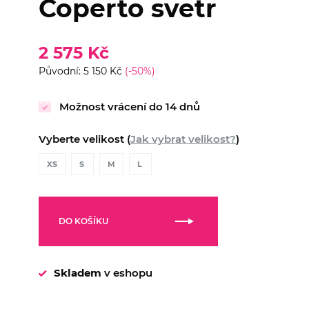
Coperto svetr
2 575 Kč
Původní: 5 150 Kč
(-50%)
Možnost vrácení do 14 dnů
Vyberte velikost (
Jak vybrat velikost?
)
XS
S
M
L
DO KOŠÍKU
Skladem
v eshopu