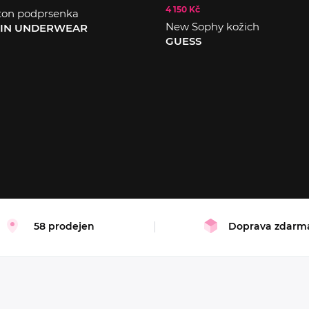
4 150 Kč
ton podprsenka
New Sophy kožich
EIN UNDERWEAR
GUESS
XS
S
M
L
58 prodejen
Doprava zdarm