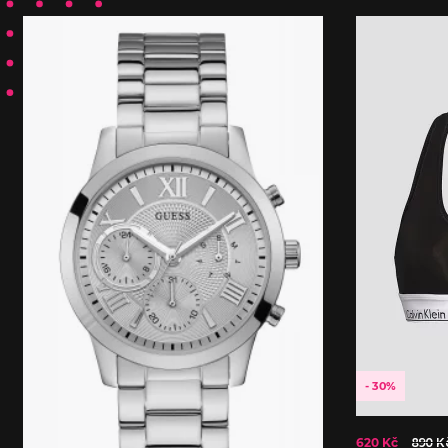
- 30%
620 Kč
890 K