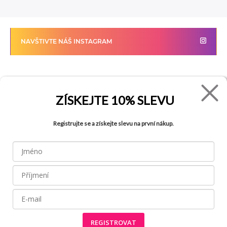
NAVŠTIVTE NÁŠ INSTAGRAM
FADE
VŠE O NÁKUPU
ZÍSKEJTE
10% SLEVU
Kontakty
Vrácení zboží
Registrujte se a získejte slevu na první nákup.
O společnosti
Jak reklamovat zboží
Kariéra
Tabulka velikostí
Obchody
Obchodní podmínky
Blog
Ochrana osobních údajů
Recyklace
FAQ
REGISTROVAT