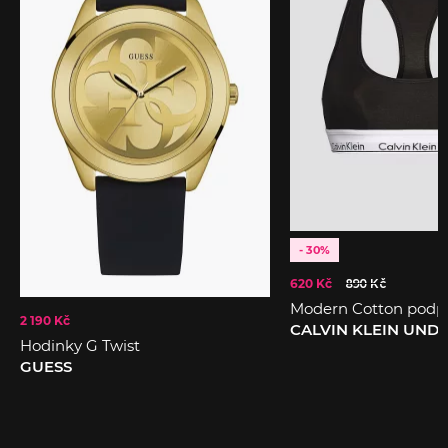
- 30%
620 Kč
890 Kč
Modern Cotton podp
2 190 Kč
CALVIN KLEIN UN
Hodinky G Twist
GUESS