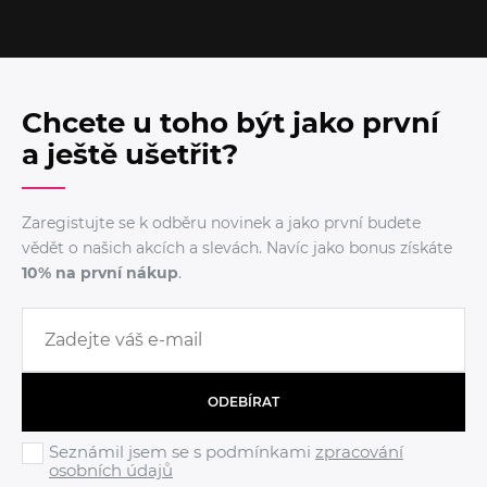
Chcete u toho být jako první
a ještě ušetřit?
Zaregistujte se k odběru novinek a jako první budete
vědět o našich akcích a slevách. Navíc jako bonus získáte
10% na první nákup
.
ODEBÍRAT
Seznámil jsem se s podmínkami
zpracování
osobních údajů