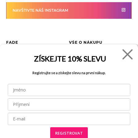
NAVŠTIVTE NÁŠ INSTAGRAM
FADE
VŠE O NÁKUPU
Kontakty
Vrácení zboží
ZÍSKEJTE
10% SLEVU
O společnosti
Jak reklamovat zboží
Kariéra
Tabulka velikostí
Registrujte se a získejte slevu na první nákup.
Obchody
Obchodní podmínky
Blog
Ochrana osobních údajů
Recyklace
FAQ
REGISTROVAT
Všechny práva vyhrazena © 2026
Made by