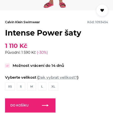
Calvin Klein Swimwear
Kód: 1093454
Intense Power šaty
1 110 Kč
Původní: 1 590 Kč
(-30%)
Možnost vrácení do 14 dnů
Vyberte velikost (
Jak vybrat velikost?
)
XS
S
M
L
XL
DO KOŠÍKU