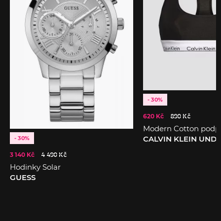
- 30%
620 Kč
890 Kč
Modern Cotton podp
CALVIN KLEIN UN
- 30%
3 140 Kč
4 490 Kč
Hodinky Solar
GUESS