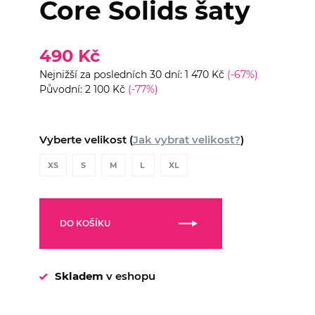
Core Solids šaty
490 Kč
Nejnižší za posledních 30 dní: 1 470 Kč
(-67%)
Původní: 2 100 Kč
(-77%)
Vyberte velikost (
Jak vybrat velikost?
)
XS
S
M
L
XL
DO KOŠÍKU
Skladem
v eshopu