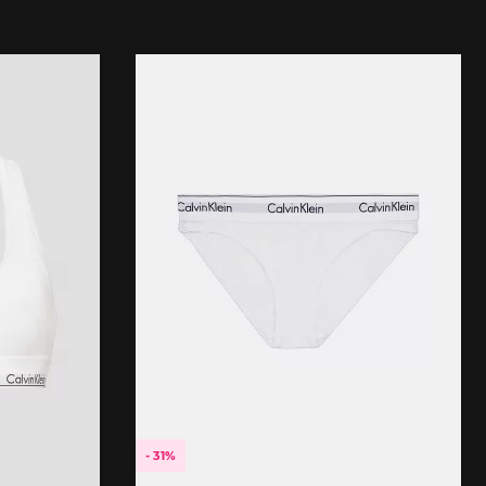
- 31%