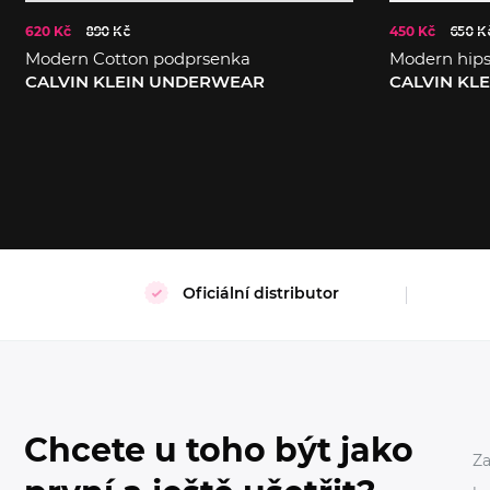
620 Kč
890 Kč
450 Kč
650 K
Modern Cotton podprsenka
Modern hips
CALVIN KLEIN UNDERWEAR
CALVIN KL
S
XL
XS
L
Oficiální distributor
Chcete u toho být jako
Za