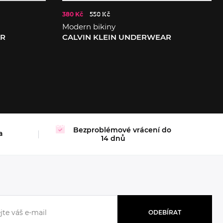
380 Kč
550 Kč
Modern bikiny
AR
CALVIN KLEIN UNDERWEAR
M
L
XL
Bezproblémové vrácení do
a
14 dnů
ODEBÍRAT