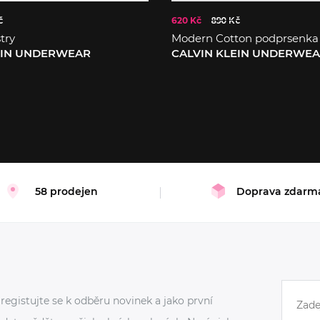
č
620 Kč
890 Kč
try
Modern Cotton podprsenka
EIN UNDERWEAR
CALVIN KLEIN UNDERWE
XL
58 prodejen
Doprava zdarm
registujte se k odběru novinek a jako první