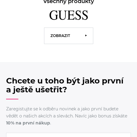
Všechny produkty
ZOBRAZIT
Chcete u toho být jako první
a ještě ušetřit?
Zaregistujte se k odběru novinek a jako první budete
vědět o našich akcích a slevách. Navíc jako bonus získáte
10% na první nákup
.