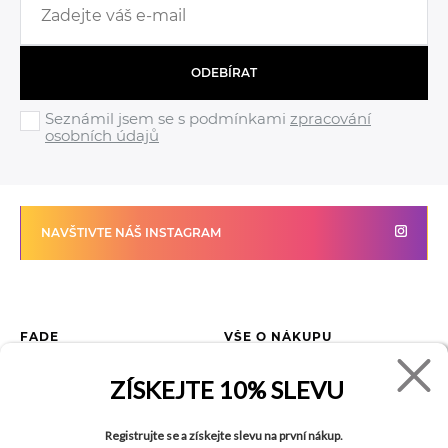
ODEBÍRAT
Seznámil jsem se s podmínkami
zpracování
osobních údajů
NAVŠTIVTE NÁŠ INSTAGRAM
FADE
VŠE O NÁKUPU
Kontakty
Vrácení zboží
ZÍSKEJTE
10% SLEVU
O společnosti
Jak reklamovat zboží
Kariéra
Tabulka velikostí
Registrujte se a získejte slevu na první nákup.