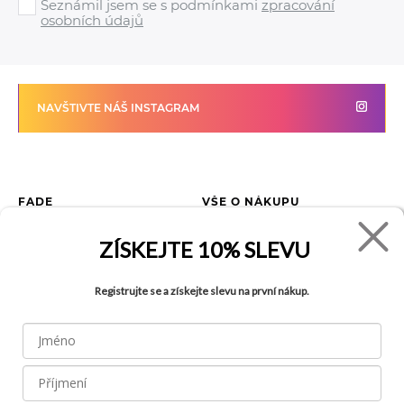
Seznámil jsem se s podmínkami
zpracování
osobních údajů
NAVŠTIVTE NÁŠ INSTAGRAM
FADE
VŠE O NÁKUPU
Kontakty
Vrácení zboží
ZÍSKEJTE
10% SLEVU
O společnosti
Jak reklamovat zboží
Kariéra
Tabulka velikostí
Registrujte se a získejte slevu na první nákup.
Obchody
Obchodní podmínky
Blog
Ochrana osobních údajů
Recyklace
FAQ