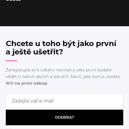
Chcete u toho být jako první
a ještě ušetřit?
Zaregistujte se k odběru novinek a jako první budete
vědět o našich akcích a slevách. Navíc jako bonus získáte
10% na první nákup
.
ODEBÍRAT