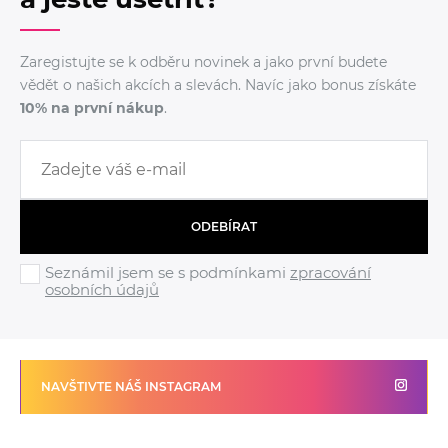
Zaregistujte se k odběru novinek a jako první budete
vědět o našich akcích a slevách. Navíc jako bonus získáte
10% na první nákup
.
ODEBÍRAT
Seznámil jsem se s podmínkami
zpracování
osobních údajů
NAVŠTIVTE NÁŠ INSTAGRAM