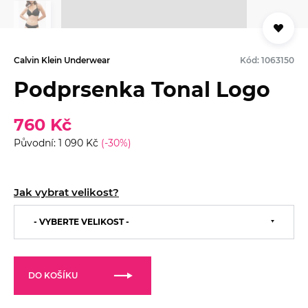
Calvin Klein Underwear
Kód: 1063150
Podprsenka Tonal Logo
760 Kč
Původní: 1 090 Kč
(-30%)
Jak vybrat velikost?
32/0B
32/0C
32/0D
32/0A
34/0B
- VYBERTE VELIKOST -
34/0C
34/0D
34/0A
36/0B
36/0C
36/0D
36/0A
38/0B
38/0C
38/0D
DO KOŠÍKU