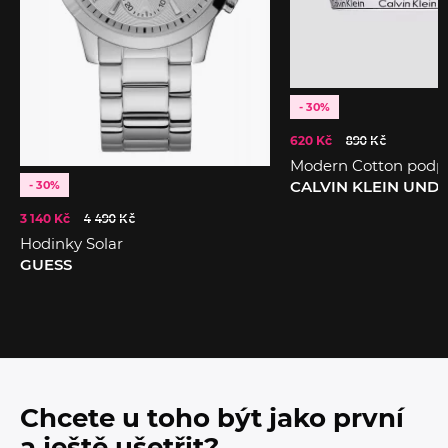
- 30%
620 Kč
890 Kč
Modern Cotton podp
CALVIN KLEIN UN
- 30%
3 140 Kč
4 490 Kč
Hodinky Solar
GUESS
Chcete u toho být jako první
a ještě ušetřit?