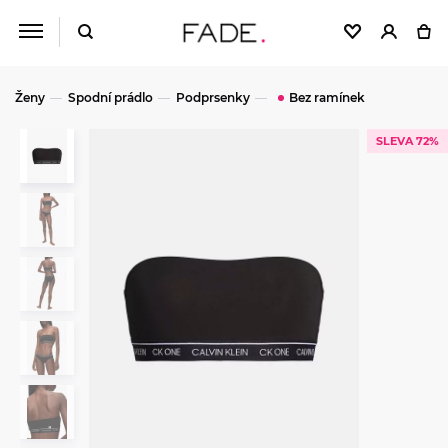
Ženy
Spodní prádlo
Podprsenky
Bez ramínek
SLEVA 72%