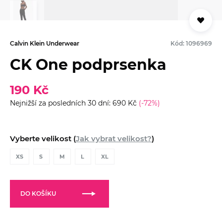
Calvin Klein Underwear
Kód: 1096969
CK One podprsenka
190 Kč
Nejnižší za posledních 30 dní: 690 Kč
(-72%)
Vyberte velikost (
Jak vybrat velikost?
)
XS
S
M
L
XL
DO KOŠÍKU