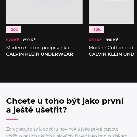
- 30%
- 30%
620 Kč
890 Kč
620 Kč
890 Kč
Modern Cotton podprsenka
Modern Cotton podp
CALVIN KLEIN UNDERWEAR
CALVIN KLEIN UN
Chcete u toho být jako první
a ještě ušetřit?
Zaregistujte se k odběru novinek a jako první budete
vědět o našich akcích a slevách. Navíc jako bonus získáte