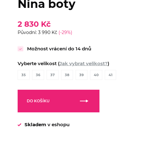
Nina boty
2 830 Kč
Původní: 3 990 Kč
(-29%)
Možnost vrácení do 14 dnů
Vyberte velikost (
Jak vybrat velikost?
)
35
36
37
38
39
40
41
DO KOŠÍKU
Skladem
v eshopu