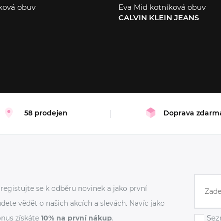
ková obuv
Eva Mid kotníková obuv
CALVIN KLEIN JEANS
43
44
58 prodejen
Doprava zdarm
registujte se k odběru novinek a jako první
dete vědět o našich akcích a slevách. Navíc jako
Sez
nus získáte
10% na první nákup
.