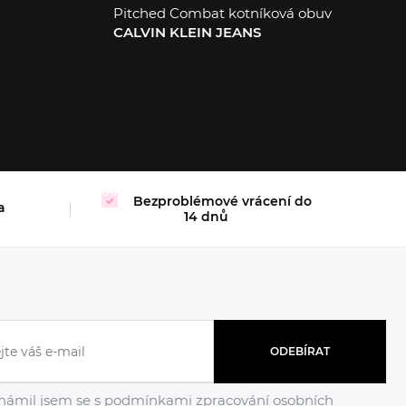
Pitched Combat kotníková obuv
CALVIN KLEIN JEANS
37
39
Bezproblémové vrácení do
a
14 dnů
ODEBÍRAT
námil jsem se s podmínkami
zpracování osobních