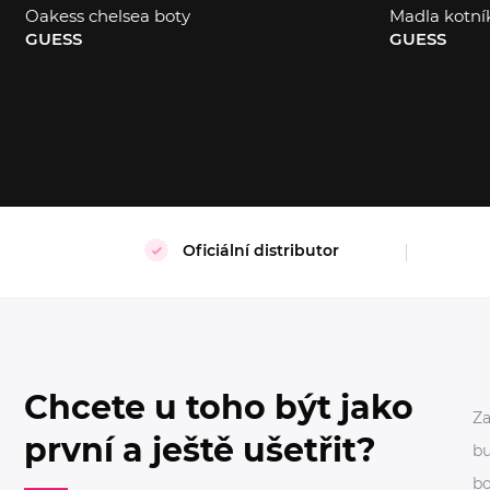
Oakess chelsea boty
Madla kotní
GUESS
GUESS
36
38
39
41
Oficiální distributor
Chcete u toho být jako
Za
první a ještě ušetřit?
bu
bo