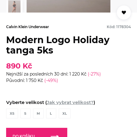
Calvin Klein Underwear
Kód: 1178304
Modern Logo Holiday
tanga 5ks
890 Kč
Nejnižší za posledních 30 dní: 1 220 Kč
(-27%)
Původní: 1 750 Kč
(-49%)
Vyberte velikost (
Jak vybrat velikost?
)
XS
S
M
L
XL
DO KOŠÍKU