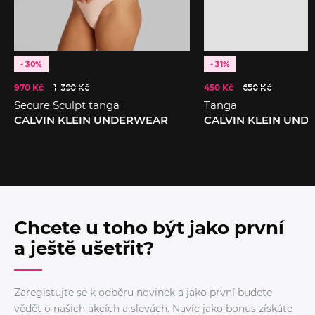
- 30%
- 31%
970 Kč
1 390 Kč
450 Kč
650 Kč
Secure Sculpt tanga
Tanga
CALVIN KLEIN UNDERWEAR
CALVIN KLEIN UN
Chcete u toho být jako první
a ještě ušetřit?
Zaregistujte se k odběru novinek a jako první budete
vědět o našich akcích a slevách. Navíc jako bonus získáte