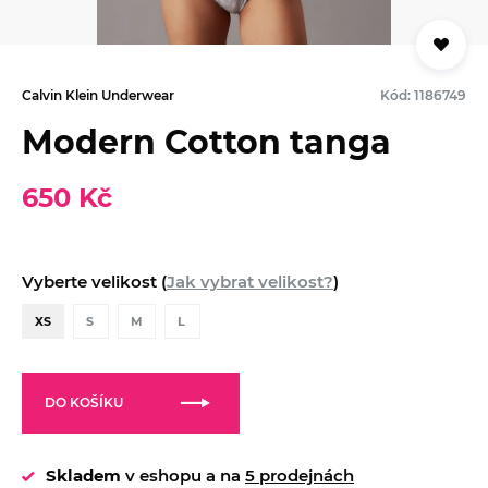
Calvin Klein Underwear
Kód: 1186749
Modern Cotton tanga
650 Kč
Vyberte velikost (
Jak vybrat velikost?
)
XS
S
M
L
DO KOŠÍKU
Skladem
v eshopu a na
5 prodejnách