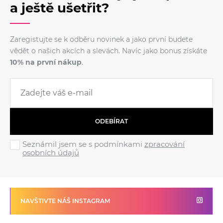
a ještě ušetřit?
Zaregistujte se k odběru novinek a jako první budete
vědět o našich akcích a slevách. Navíc jako bonus získáte
10% na první nákup
.
ODEBÍRAT
Seznámil jsem se s podmínkami
zpracování
osobních údajů
NAVŠTIVTE NÁŠ INSTAGRAM