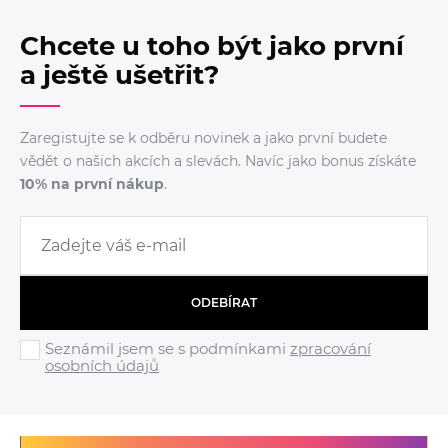
Chcete u toho být jako první
a ještě ušetřit?
Zaregistujte se k odběru novinek a jako první budete
vědět o našich akcích a slevách. Navíc jako bonus získáte
10% na první nákup
.
ODEBÍRAT
Seznámil jsem se s podmínkami
zpracování
osobních údajů