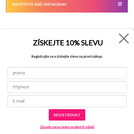
NAVŠTIVTE NÁŠ INSTAGRAM
FADE
VŠE O NÁKUPU
ZÍSKEJTE
10% SLEVU
Kontakty
Vrácení zboží
O společnosti
Jak reklamovat zboží
Registrujte se a získejte slevu na první nákup.
Kariéra
Tabulka velikostí
Obchody
Obchodní podmínky
Blog
Ochrana osobních údajů
Recyklace
FAQ
REGISTROVAT
Všechny práva vyhrazena © 2026
Zásady zpracování osobních údajů
Made by