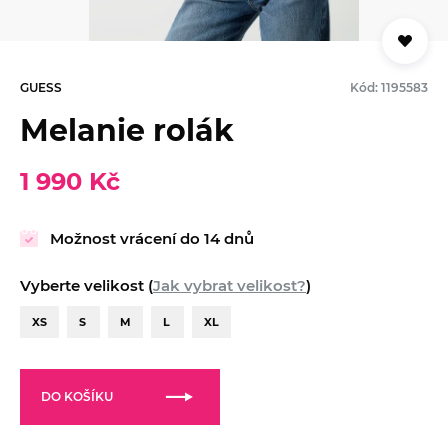
GUESS
Kód: 1195583
Melanie rolák
1 990 Kč
Možnost vrácení do 14 dnů
Vyberte velikost (
Jak vybrat velikost?
)
XS
S
M
L
XL
DO KOŠÍKU