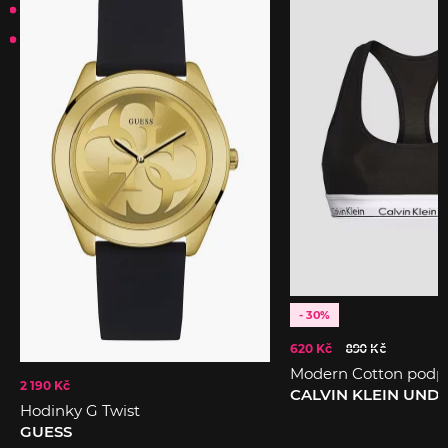
- 30%
620 Kč
890 Kč
Modern Cotton podp
2 190 Kč
CALVIN KLEIN UN
Hodinky G Twist
GUESS