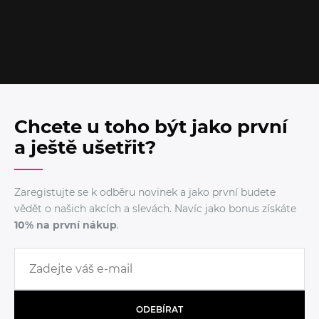
Chcete u toho být jako první
a ještě ušetřit?
Zaregistujte se k odběru novinek a jako první budete
vědět o našich akcích a slevách. Navíc jako bonus získáte
10% na první nákup
.
ODEBÍRAT