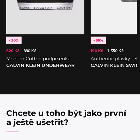
- 30%
- 86%
620 Kč
890 Kč
190 Kč
1 350 Kč
Modern Cotton podprsenka
Authentic plavky - Sp
CALVIN KLEIN UNDERWEAR
CALVIN KLEIN SWI
Chcete u toho být jako první
a ještě ušetřit?