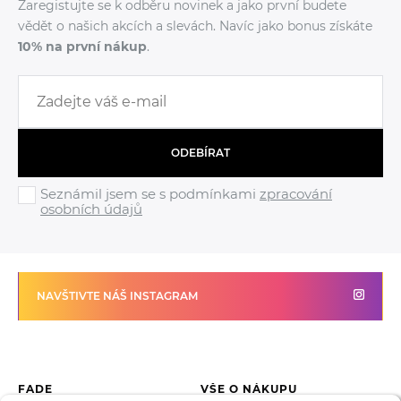
Zaregistujte se k odběru novinek a jako první budete
vědět o našich akcích a slevách. Navíc jako bonus získáte
10% na první nákup
.
ODEBÍRAT
Seznámil jsem se s podmínkami
zpracování
osobních údajů
NAVŠTIVTE NÁŠ INSTAGRAM
FADE
VŠE O NÁKUPU