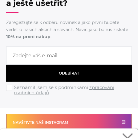
a ještě ušetřit?
Zaregistujte se k odběru novinek a jako první budete
vědět o našich akcích a slevách. Navíc jako bonus získáte
10% na první nákup
.
ODEBÍRAT
Seznámil jsem se s podmínkami
zpracování
osobních údajů
NAVŠTIVTE NÁŠ INSTAGRAM