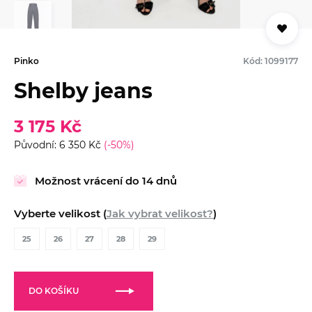
Pinko
Kód: 1099177
Shelby jeans
3 175 Kč
Původní: 6 350 Kč
(-50%)
Možnost vrácení do 14 dnů
Vyberte velikost (
Jak vybrat velikost?
)
25
26
27
28
29
DO KOŠÍKU