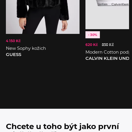
- 30%
4 150 Kč
620 Kč
890 Kč
New Sophy kožich
Modern Cotton podp
GUESS
CALVIN KLEIN UN
Chcete u toho být jako první