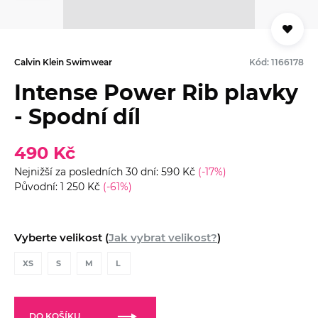
Calvin Klein Swimwear
Kód: 1166178
Intense Power Rib plavky
- Spodní díl
490 Kč
Nejnižší za posledních 30 dní: 590 Kč
(-17%)
Původní: 1 250 Kč
(-61%)
Vyberte velikost (
Jak vybrat velikost?
)
XS
S
M
L
DO KOŠÍKU