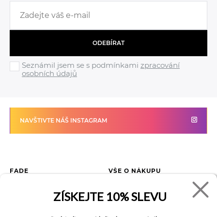
ODEBÍRAT
Seznámil jsem se s podmínkami
zpracování
osobních údajů
NAVŠTIVTE NÁŠ INSTAGRAM
FADE
VŠE O NÁKUPU
Kontakty
Vrácení zboží
ZÍSKEJTE
10% SLEVU
O společnosti
Jak reklamovat zboží
Kariéra
Tabulka velikostí