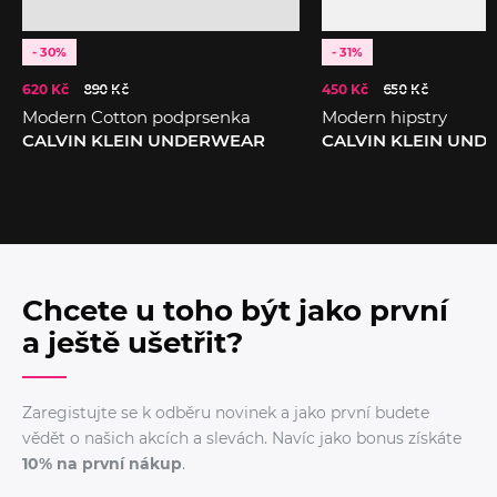
- 30%
- 31%
620 Kč
890 Kč
450 Kč
650 Kč
Modern Cotton podprsenka
Modern hipstry
CALVIN KLEIN UNDERWEAR
CALVIN KLEIN UN
Chcete u toho být jako první
a ještě ušetřit?
Zaregistujte se k odběru novinek a jako první budete
vědět o našich akcích a slevách. Navíc jako bonus získáte
10% na první nákup
.