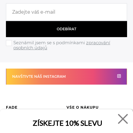
ODEBÍRAT
Seznámil jsem se s podmínkami
zpracování
osobních údajů
NAVŠTIVTE NÁŠ INSTAGRAM
FADE
VŠE O NÁKUPU
Kontakty
Vrácení zboží
ZÍSKEJTE
10% SLEVU
O společnosti
Jak reklamovat zboží