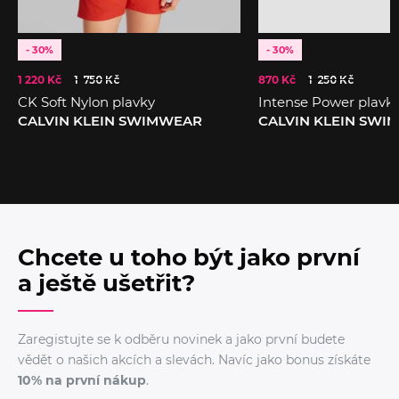
- 30%
- 30%
1 220 Kč
1 750 Kč
870 Kč
1 250 Kč
CK Soft Nylon plavky
Intense Power plavk
CALVIN KLEIN SWIMWEAR
CALVIN KLEIN SWI
Chcete u toho být jako první
a ještě ušetřit?
Zaregistujte se k odběru novinek a jako první budete
vědět o našich akcích a slevách. Navíc jako bonus získáte
10% na první nákup
.