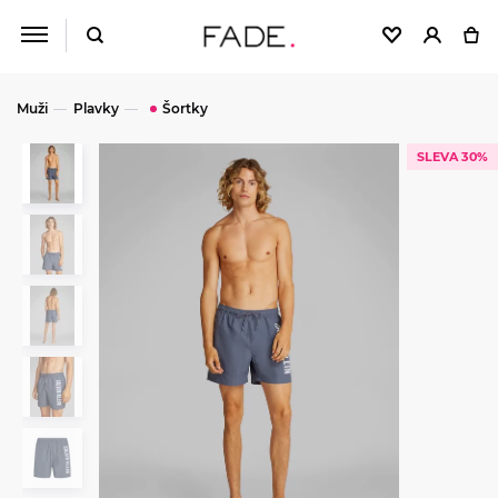
Muži
Plavky
Šortky
SLEVA 30%