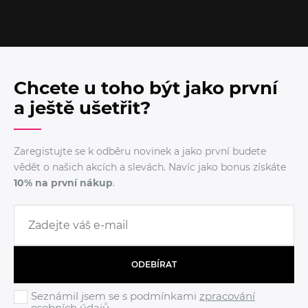
Chcete u toho být jako první
a ještě ušetřit?
Zaregistujte se k odběru novinek a jako první budete
vědět o našich akcích a slevách. Navíc jako bonus získáte
10% na první nákup
.
ODEBÍRAT
Seznámil jsem se s podmínkami
zpracování
osobních údajů