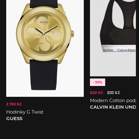
- 30%
620 Kč
890 Kč
Modern Cotton podp
2 190 Kč
CALVIN KLEIN UN
Hodinky G Twist
GUESS