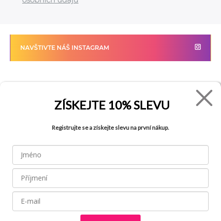
NAVŠTIVTE NÁŠ INSTAGRAM
FADE
VŠE O NÁKUPU
ZÍSKEJTE
10% SLEVU
Kontakty
Vrácení zboží
Registrujte se a získejte slevu na první nákup.
O společnosti
Jak reklamovat zboží
Kariéra
Tabulka velikostí
Obchody
Obchodní podmínky
Blog
Ochrana osobních údajů
Recyklace
FAQ