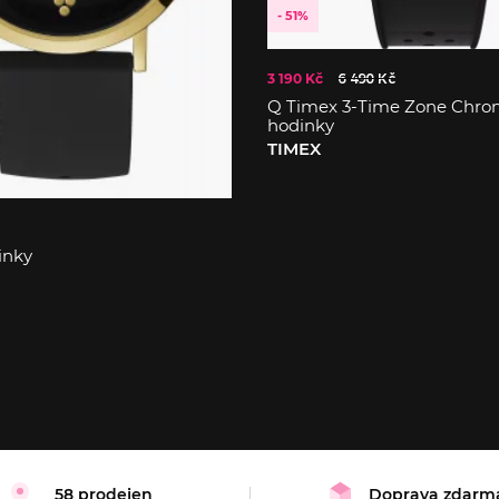
- 51%
3 190 Kč
6 490 Kč
Q Timex 3-Time Zone Chro
hodinky
TIMEX
inky
58 prodejen
Doprava zdarm