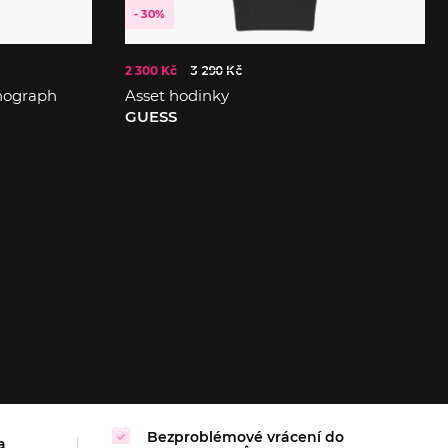
- 30%
2 300 Kč
3 290 Kč
nograph
Asset hodinky
GUESS
Bezproblémové vrácení do
a