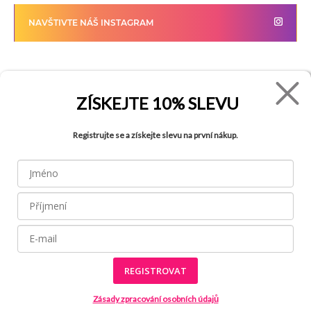
NAVŠTIVTE NÁŠ INSTAGRAM
FADE
VŠE O NÁKUPU
ZÍSKEJTE
10% SLEVU
Kontakty
Vrácení zboží
Registrujte se a získejte slevu na první nákup.
O společnosti
Jak reklamovat zboží
Kariéra
Tabulka velikostí
Obchody
Obchodní podmínky
Blog
Ochrana osobních údajů
Recyklace
FAQ
REGISTROVAT
Zásady zpracování osobních údajů
Všechny práva vyhrazena © 2026
Made by