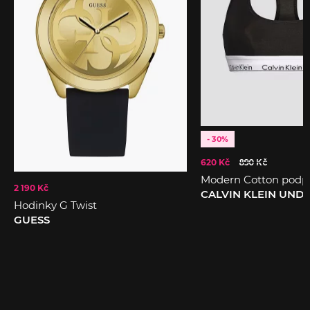
- 30%
620 Kč
890 Kč
Modern Cotton podp
2 190 Kč
CALVIN KLEIN UN
Hodinky G Twist
GUESS