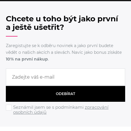
Chcete u toho být jako první
a ještě ušetřit?
Zaregistujte se k odběru novinek a jako první budete
vědět o našich akcích a slevách. Navíc jako bonus získáte
10% na první nákup
.
ODEBÍRAT
Seznámil jsem se s podmínkami
zpracování
osobních údajů