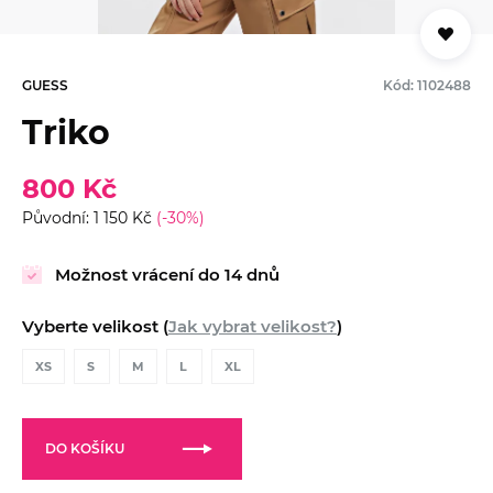
GUESS
Kód: 1102488
Triko
800 Kč
Původní: 1 150 Kč
(-30%)
Možnost vrácení do 14 dnů
Vyberte velikost (
Jak vybrat velikost?
)
XS
S
M
L
XL
DO KOŠÍKU