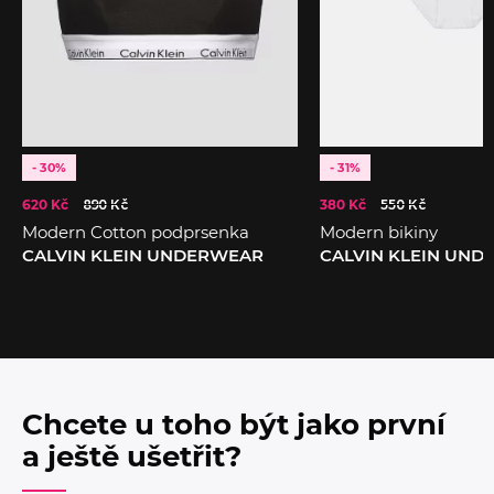
- 30%
- 31%
620 Kč
890 Kč
380 Kč
550 Kč
Modern Cotton podprsenka
Modern bikiny
CALVIN KLEIN UNDERWEAR
CALVIN KLEIN UN
Chcete u toho být jako první
a ještě ušetřit?