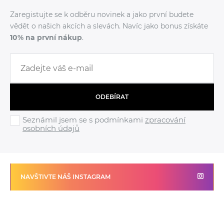
Zaregistujte se k odběru novinek a jako první budete
vědět o našich akcích a slevách. Navíc jako bonus získáte
10% na první nákup
.
ODEBÍRAT
Seznámil jsem se s podmínkami
zpracování
osobních údajů
NAVŠTIVTE NÁŠ INSTAGRAM