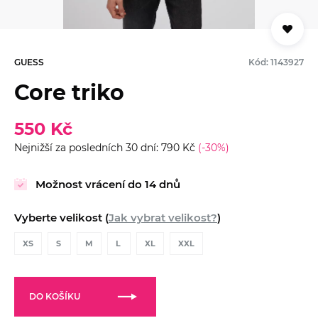
GUESS
Kód: 1143927
Core triko
550 Kč
Nejnižší za posledních 30 dní: 790 Kč
(-30%)
Možnost vrácení do 14 dnů
Vyberte velikost (
Jak vybrat velikost?
)
XS
S
M
L
XL
XXL
DO KOŠÍKU