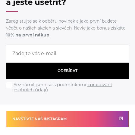
a ještě ušetřit?
Zaregistujte se k odběru novinek a jako první budete
vědět o našich akcích a slevách. Navíc jako bonus získáte
10% na první nákup
.
ODEBÍRAT
Seznámil jsem se s podmínkami
zpracování
osobních údajů
NAVŠTIVTE NÁŠ INSTAGRAM