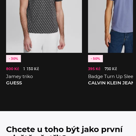
- 30%
- 50%
800 Kč
1 150 Kč
395 Kč
790 Kč
Jamey triko
Badge Turn Up Sleeve
GUESS
CALVIN KLEIN JEAN
Chcete u toho být jako první