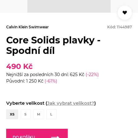
Calvin Klein Swimwear
Kód: 1144987
Core Solids plavky -
Spodní díl
490 Kč
Nejnižší za posledních 30 dní: 625 Kč
(-22%)
Původní: 1 250 Kč
(-61%)
Vyberte velikost (
Jak vybrat velikost?
)
XS
S
M
L
DO KOŠÍKU