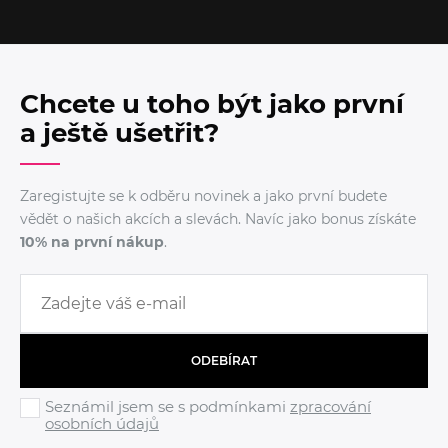
Chcete u toho být jako první
a ještě ušetřit?
Zaregistujte se k odběru novinek a jako první budete
vědět o našich akcích a slevách. Navíc jako bonus získáte
10% na první nákup
.
ODEBÍRAT
Seznámil jsem se s podmínkami
zpracování
osobních údajů