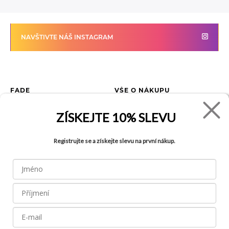
NAVŠTIVTE NÁŠ INSTAGRAM
FADE
VŠE O NÁKUPU
Kontakty
Vrácení zboží
ZÍSKEJTE
10% SLEVU
O společnosti
Jak reklamovat zboží
Kariéra
Tabulka velikostí
Registrujte se a získejte slevu na první nákup.
Obchody
Obchodní podmínky
Blog
Ochrana osobních údajů
Recyklace
FAQ