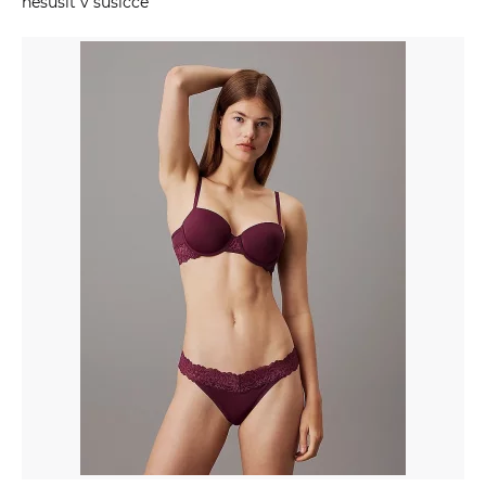
nesušit v sušičce