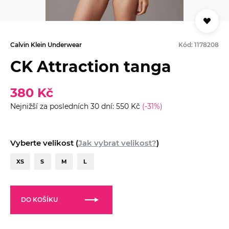
Calvin Klein Underwear
Kód: 1178208
CK Attraction tanga
380 Kč
Nejnižší za posledních 30 dní: 550 Kč
(-31%)
Vyberte velikost (
Jak vybrat velikost?
)
XS
S
M
L
DO KOŠÍKU