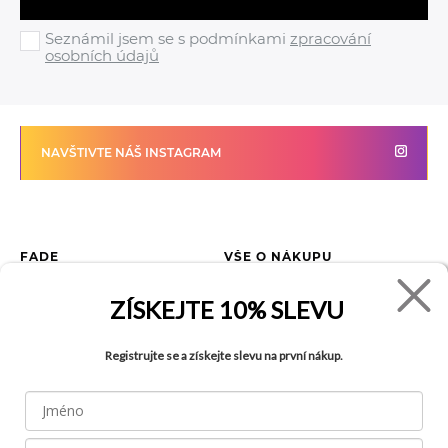
Seznámil jsem se s podmínkami
zpracování
osobních údajů
NAVŠTIVTE NÁŠ INSTAGRAM
FADE
VŠE O NÁKUPU
Kontakty
Vrácení zboží
ZÍSKEJTE
10% SLEVU
O společnosti
Jak reklamovat zboží
Kariéra
Tabulka velikostí
Registrujte se a získejte slevu na první nákup.
Obchody
Obchodní podmínky
Blog
Ochrana osobních údajů
Recyklace