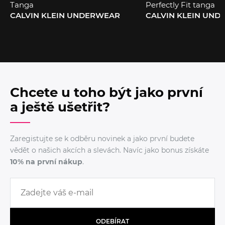
Tanga
Perfectly Fit tanga
CALVIN KLEIN UNDERWEAR
CALVIN KLEIN UN
Chcete u toho být jako první
a ještě ušetřit?
Zaregistujte se k odběru novinek a jako první budete
vědět o našich akcích a slevách. Navíc jako bonus získáte
10% na první nákup
.
ODEBÍRAT