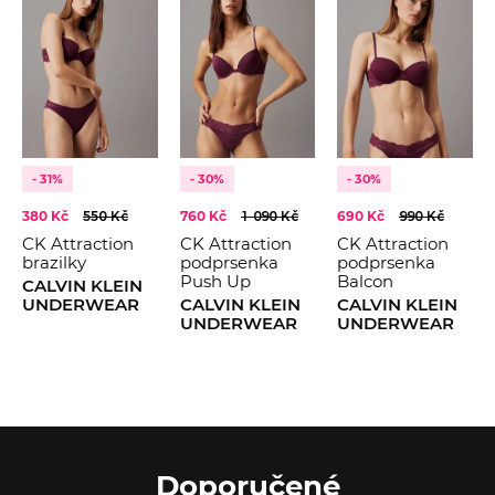
- 31%
- 30%
- 30%
380 Kč
550 Kč
760 Kč
1 090 Kč
690 Kč
990 Kč
CK Attraction
CK Attraction
CK Attraction
brazilky
podprsenka
podprsenka
Push Up
Balcon
CALVIN KLEIN
UNDERWEAR
CALVIN KLEIN
CALVIN KLEIN
UNDERWEAR
UNDERWEAR
Doporučené