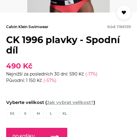
Calvin Klein Swimwear
Kód: 1166159
CK 1996 plavky - Spodní
díl
490 Kč
Nejnižší za posledních 30 dní: 590 Kč
(-17%)
Původní: 1 150 Kč
(-57%)
Vyberte velikost (
Jak vybrat velikost?
)
XS
S
M
L
XL
DO KOŠÍKU