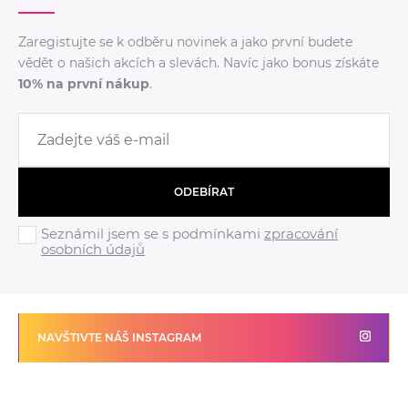
Zaregistujte se k odběru novinek a jako první budete
vědět o našich akcích a slevách. Navíc jako bonus získáte
10% na první nákup
.
ODEBÍRAT
Seznámil jsem se s podmínkami
zpracování
osobních údajů
NAVŠTIVTE NÁŠ INSTAGRAM