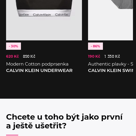
- 30%
- 86%
620 Kč
890 Kč
190 Kč
1 350 Kč
Modern Cotton podprsenka
Authentic plavky - Sp
CALVIN KLEIN UNDERWEAR
CALVIN KLEIN SWI
Chcete u toho být jako první
a ještě ušetřit?