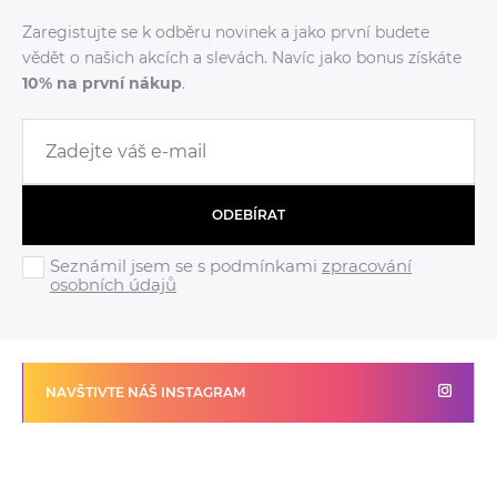
Zaregistujte se k odběru novinek a jako první budete
vědět o našich akcích a slevách. Navíc jako bonus získáte
10% na první nákup
.
ODEBÍRAT
Seznámil jsem se s podmínkami
zpracování
osobních údajů
NAVŠTIVTE NÁŠ INSTAGRAM