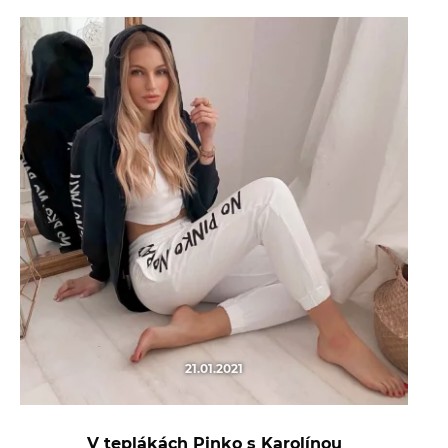
21.01.2021
V teplákách Pinko s Karolínou