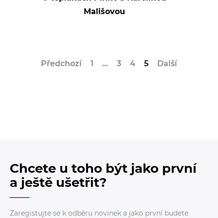
Mališovou
Předchozí
1
…
3
4
5
Další
Chcete u toho být jako první
a ještě ušetřit?
Zaregistujte se k odběru novinek a jako první budete