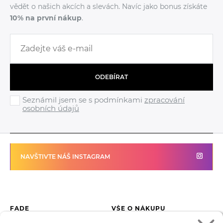
vědět o našich akcích a slevách. Navíc jako bonus získáte
10% na první nákup
.
ODEBÍRAT
Seznámil jsem se s podmínkami
zpracování
osobních údajů
NAVŠTIVTE NÁŠ INSTAGRAM
FADE
VŠE O NÁKUPU