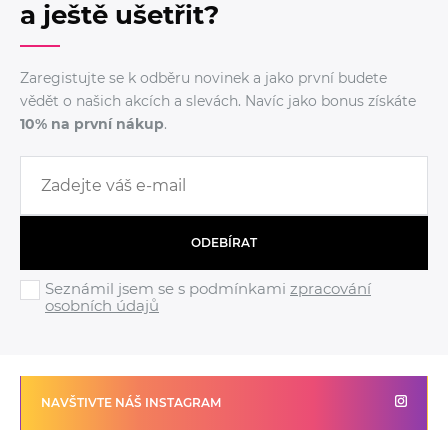
a ještě ušetřit?
Zaregistujte se k odběru novinek a jako první budete
vědět o našich akcích a slevách. Navíc jako bonus získáte
10% na první nákup
.
ODEBÍRAT
Seznámil jsem se s podmínkami
zpracování
osobních údajů
NAVŠTIVTE NÁŠ INSTAGRAM