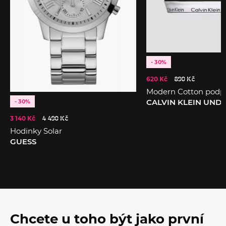
- 30%
620 Kč
890 Kč
Modern Cotton podp
CALVIN KLEIN UN
- 30%
3 140 Kč
4 490 Kč
Hodinky Solar
GUESS
Chcete u toho být jako první