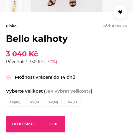
Pinko
Kód: 1090076
Bello kalhoty
3 040 Kč
Původní: 4 350 Kč
(-30%)
Možnost vrácení do 14 dnů
Vyberte velikost (
Jak vybrat velikost?
)
38(XS)
40(S)
42(M)
44(L)
DO KOŠÍKU