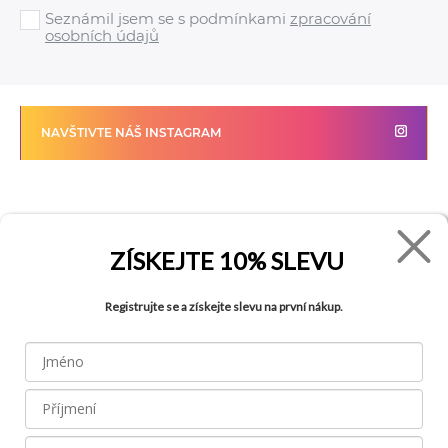
Seznámil jsem se s podmínkami
zpracování
osobních údajů
NAVŠTIVTE NÁŠ INSTAGRAM
FADE
VŠE O NÁKUPU
ZÍSKEJTE
10% SLEVU
Kontakty
Vrácení zboží
O společnosti
Jak reklamovat zboží
Registrujte se a získejte slevu na první nákup.
Kariéra
Tabulka velikostí
Obchody
Obchodní podmínky
Blog
Ochrana osobních údajů
Recyklace