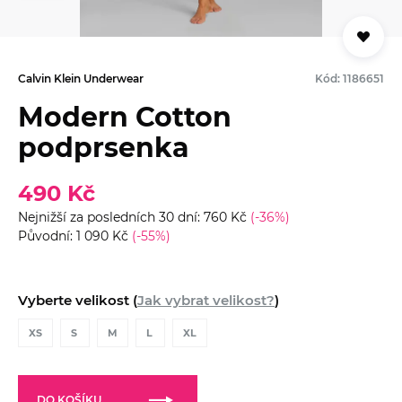
Calvin Klein Underwear
Kód: 1186651
Modern Cotton
podprsenka
490 Kč
Nejnižší za posledních 30 dní: 760 Kč
(-36%)
Původní: 1 090 Kč
(-55%)
Vyberte velikost (
Jak vybrat velikost?
)
XS
S
M
L
XL
DO KOŠÍKU