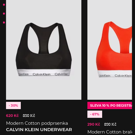
- 30%
SLEVA 10 % PO REGISTRA
- 67%
620 Kč
890 Kč
Modern Cotton podprsenka
290 Kč
890 Kč
CALVIN KLEIN UNDERWEAR
Modern Cotton brale