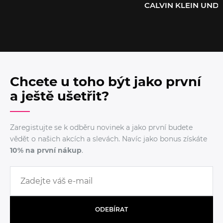
CALVIN KLEIN UN
Chcete u toho být jako první
a ještě ušetřit?
Zaregistujte se k odběru novinek a jako první budete
vědět o našich akcích a slevách. Navíc jako bonus získáte
10% na první nákup
.
ODEBÍRAT