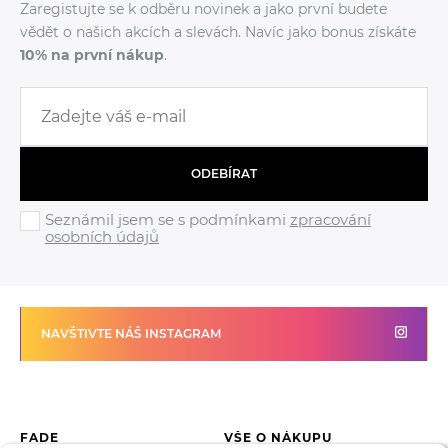
Zaregistujte se k odběru novinek a jako první budete
vědět o našich akcích a slevách. Navíc jako bonus získáte
10% na první nákup
.
ODEBÍRAT
Seznámil jsem se s podmínkami
zpracování
osobních údajů
NAVŠTIVTE NÁŠ INSTAGRAM
FADE
VŠE O NÁKUPU