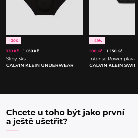
- 30%
- 49%
730 Kč
1 050 Kč
590 Kč
1 150 Kč
Slipy 3ks
Intense Power plavky 
CALVIN KLEIN UNDERWEAR
CALVIN KLEIN SWI
Chcete u toho být jako první
a ještě ušetřit?