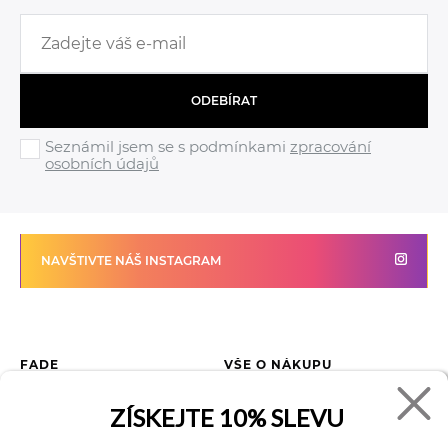
ODEBÍRAT
Seznámil jsem se s podmínkami
zpracování
osobních údajů
NAVŠTIVTE NÁŠ INSTAGRAM
FADE
VŠE O NÁKUPU
Kontakty
Vrácení zboží
ZÍSKEJTE
10% SLEVU
O společnosti
Jak reklamovat zboží