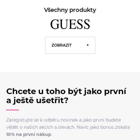
Všechny produkty
ZOBRAZIT
Chcete u toho být jako první
a ještě ušetřit?
Zaregistujte se k odběru novinek a jako první budete
vědět o našich akcích a slevách. Navíc jako bonus získáte
10% na první nákup
.