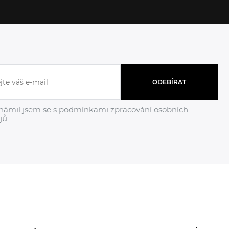
ODEBÍRAT
námil jsem se s podmínkami
zpracování osobních
jů