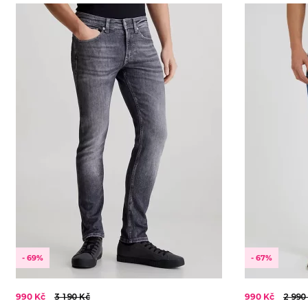
Od nejlevnějšího
30/2
KOLEKCE
2024
Od nejdražšího
2025
2026
- 69%
- 67%
990 Kč
3 190 Kč
990 Kč
2 990