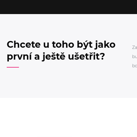
Chcete u toho být jako
Za
první a ještě ušetřit?
bu
bo