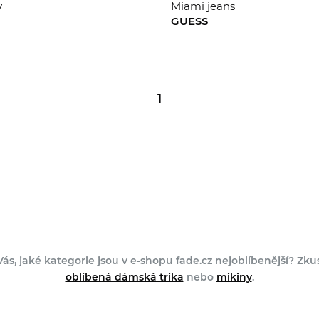
y
Miami jeans
GUESS
34
30/2
1
Vás, jaké kategorie jsou v e-shopu fade.cz nejoblíbenější? Zk
oblíbená dámská trika
nebo
mikiny
.