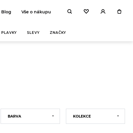
Blog
Vše o nákupu
PLAVKY
SLEVY
ZNAČKY
BARVA
KOLEKCE
Modrá
2022
Černá
2023