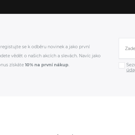
registujte se k odběru novinek a jako první
dete vědět o našich akcích a slevách. Navíc jako
Sez
nus získáte
10% na první nákup
.
úda