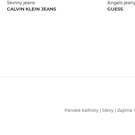
Skinny jeans
Angels jean
CALVIN KLEIN JEANS
GUESS
30/32
28/34
29/
Pánské kalhoty | Slevy | Zajímá 