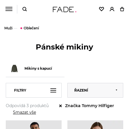
Muži
Oblečení
Pánské mikiny
Mikiny s kapucí
Výchozí
FILTRY
ŘAZENÍ
Abecedně
×
Odpovídá 3 produktů
Značka Tommy Hilfiger
Od nejlevnějšího
VELIKOST
S
Smazat vše
Od nejdražšího
M
L
TOMMY HILFIGER