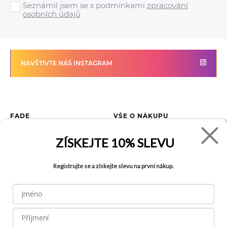
Seznámil jsem se s podmínkami
zpracování
osobních údajů
NAVŠTIVTE NÁŠ INSTAGRAM
FADE
VŠE O NÁKUPU
Kontakty
Vrácení zboží
ZÍSKEJTE
10% SLEVU
O společnosti
Jak reklamovat zboží
Kariéra
Tabulka velikostí
Registrujte se a získejte slevu na první nákup.
Obchody
Obchodní podmínky
Blog
Ochrana osobních údajů
Recyklace
FAQ