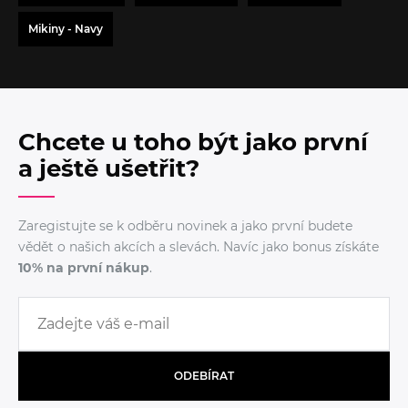
Mikiny - Navy
Chcete u toho být jako první
a ještě ušetřit?
Zaregistujte se k odběru novinek a jako první budete
vědět o našich akcích a slevách. Navíc jako bonus získáte
10% na první nákup
.
ODEBÍRAT