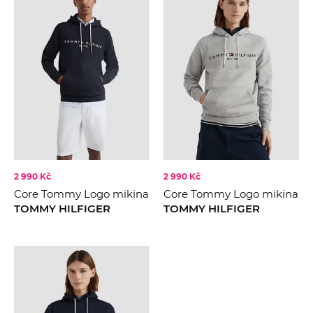
Calvin Klein
XL
Tommy Hilfiger
XXL
CENA
BARVA
Modrá
Černá
Šedá
KOLEKCE
2022
Béžová
2023
Hnědá
2 990 Kč
2 990 Kč
2024
Core Tommy Logo mikina
Core Tommy Logo mikina
Multi
2025
TOMMY HILFIGER
TOMMY HILFIGER
Navy
2026