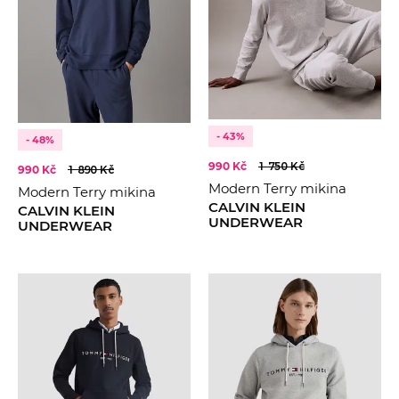
- 43%
- 48%
990 Kč
1 750 Kč
990 Kč
1 890 Kč
Modern Terry mikina
Modern Terry mikina
CALVIN KLEIN
CALVIN KLEIN
UNDERWEAR
UNDERWEAR