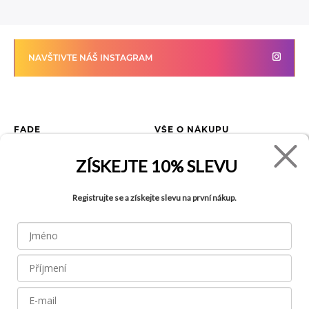
NAVŠTIVTE NÁŠ INSTAGRAM
FADE
VŠE O NÁKUPU
Kontakty
Vrácení zboží
ZÍSKEJTE
10% SLEVU
O společnosti
Jak reklamovat zboží
Kariéra
Tabulka velikostí
Registrujte se a získejte slevu na první nákup.
Obchody
Obchodní podmínky
Blog
Ochrana osobních údajů
Recyklace
FAQ