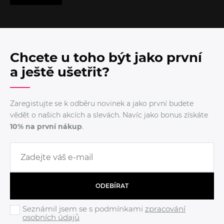
Chcete u toho být jako první
a ještě ušetřit?
Zaregistujte se k odběru novinek a jako první budete
vědět o našich akcích a slevách. Navíc jako bonus získáte
10% na první nákup
.
ODEBÍRAT
Seznámil jsem se s podmínkami
zpracování
osobních údajů