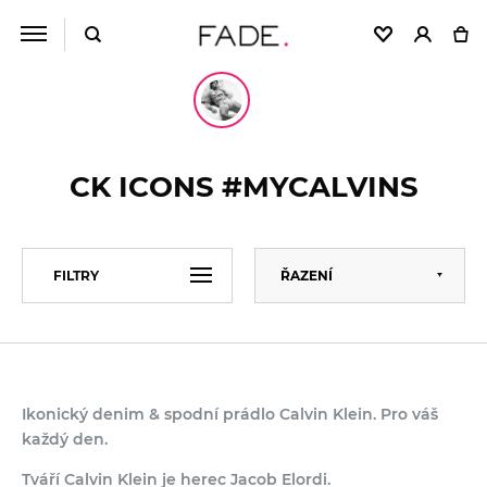
CK ICONS #MYCALVINS
Výchozí
FILTRY
ŘAZENÍ
Abecedně
Od nejlevnějšího
CENA
Od nejdražšího
Ikonický denim & spodní prádlo Calvin Klein. Pro váš
BARVA
každý den.
Tváří Calvin Klein je herec Jacob Elordi.