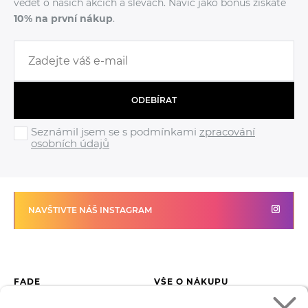
vědět o našich akcích a slevách. Navíc jako bonus získáte
10% na první nákup
.
ODEBÍRAT
Seznámil jsem se s podmínkami
zpracování
osobních údajů
NAVŠTIVTE NÁŠ INSTAGRAM
FADE
VŠE O NÁKUPU
Kontakty
Vrácení zboží