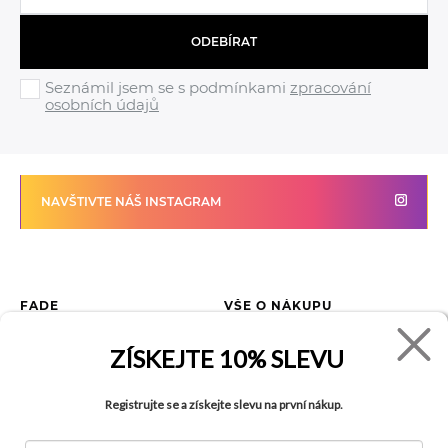
ODEBÍRAT
Seznámil jsem se s podmínkami
zpracování
osobních údajů
NAVŠTIVTE NÁŠ INSTAGRAM
FADE
VŠE O NÁKUPU
Kontakty
Vrácení zboží
ZÍSKEJTE
10% SLEVU
O společnosti
Jak reklamovat zboží
Kariéra
Tabulka velikostí
Registrujte se a získejte slevu na první nákup.
Obchody
Obchodní podmínky