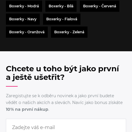
Boxerky - Modrá
Boxerky - Bílá
Boxerky - Červená
Boxerky - Navy
Boxerky - Fialová
Boxerky - Oranžová
Boxerky - Zelená
Chcete u toho být jako první
a ještě ušetřit?
Zaregistujte se k odběru novinek a jako první budete
vědět o našich akcích a slevách. Navíc jako bonus získáte
10% na první nákup
.