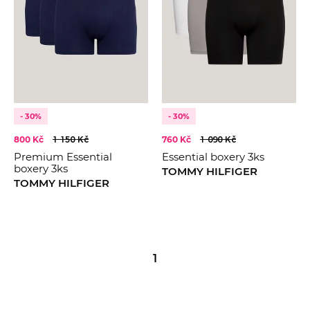
BARVA
Černá
Šedá
Multi
KOLEKCE
2024
Modrá
2025
- 30%
- 30%
Bílá
2026
Červená
800 Kč
1 150 Kč
760 Kč
1 090 Kč
BASIC
Navy
Premium Essential
Essential boxery 3ks
boxery 3ks
Fialová
TOMMY HILFIGER
TOMMY HILFIGER
Oranžová
Zelená
1