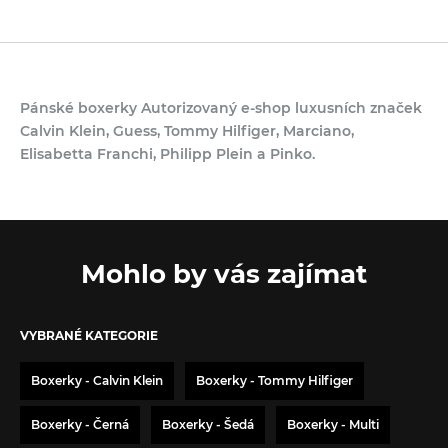
Pánské boxerky Autorizovaný e-shop luxusních značek
Calvin Klein, Guess, Tommy Hilfiger, Marciano,
Elisabetta Franchi, Philipp Plein a Pinko.
Mohlo by vás zajímat
VYBRANÉ KATEGORIE
Boxerky - Calvin Klein
Boxerky - Tommy Hilfiger
Boxerky - Černá
Boxerky - Šedá
Boxerky - Multi