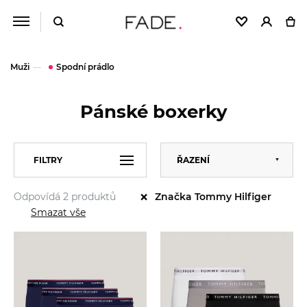
Muži
Spodní prádlo
Pánské boxerky
Výchozí
FILTRY
ŘAZENÍ
Abecedně
×
Odpovídá 2 produktů
Značka Tommy Hilfiger
Od nejlevnějšího
VELIKOST
XS
Smazat vše
Od nejdražšího
S
M
TOMMY HILFIGER
Calvin Klein
L
Tommy Hilfiger
XL
CENA