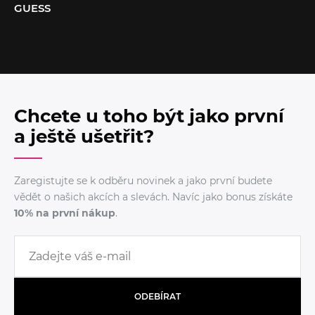
GUESS
Chcete u toho být jako první
a ještě ušetřit?
Zaregistujte se k odběru novinek a jako první budete
vědět o našich akcích a slevách. Navíc jako bonus získáte
10% na první nákup
.
ODEBÍRAT