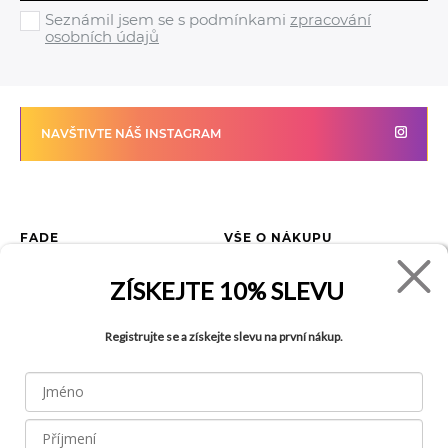
Seznámil jsem se s podmínkami
zpracování
osobních údajů
NAVŠTIVTE NÁŠ INSTAGRAM
FADE
VŠE O NÁKUPU
Kontakty
Vrácení zboží
ZÍSKEJTE
10% SLEVU
O společnosti
Jak reklamovat zboží
Kariéra
Tabulka velikostí
Registrujte se a získejte slevu na první nákup.
Obchody
Obchodní podmínky
Blog
Ochrana osobních údajů
Recyklace