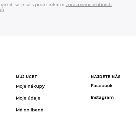
námil jsem se s podmínkami
zpracování osobních
jů
MŮJ ÚČET
NAJDETE NÁS
Facebook
Moje nákupy
Instagram
Moje údaje
Mé oblíbené