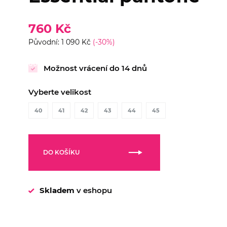
760 Kč
Původní: 1 090 Kč
(-30%)
Možnost vrácení do 14 dnů
Vyberte velikost
40
41
42
43
44
45
DO KOŠÍKU
Skladem
v eshopu