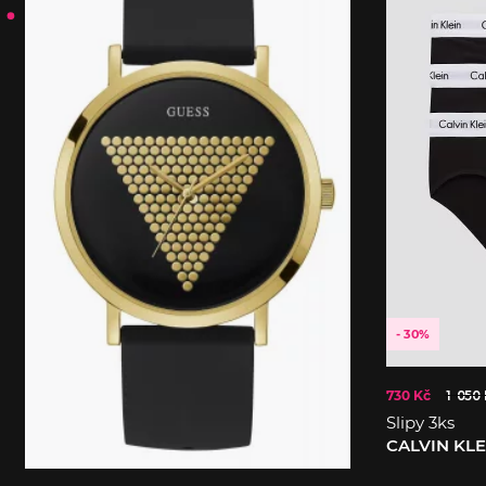
- 30%
730 Kč
1 050
Slipy 3ks
CALVIN KL