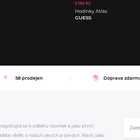
5 190 Kč
L
Hodinky Atlas
GUESS
58 prodejen
Doprava zdarm
registujte se k odběru novinek a jako první
dete vědět o našich akcích a slevách. Navíc jako