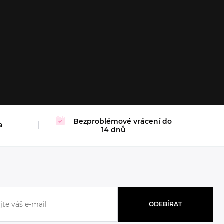
M
L
XL
Bezproblémové vrácení do
a
14 dnů
ODEBÍRAT