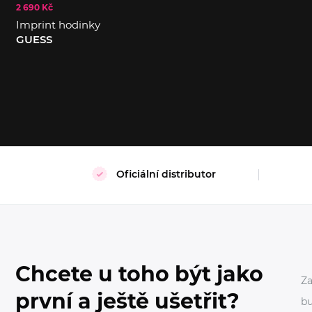
2 690 Kč
S
M
Imprint hodinky
GUESS
Oficiální distributor
Chcete u toho být jako
Za
první a ještě ušetřit?
bu