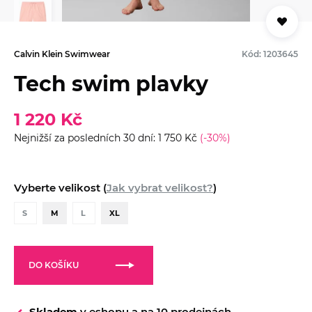
Calvin Klein Swimwear
Kód: 1203645
Tech swim plavky
1 220 Kč
Nejnižší za posledních 30 dní: 1 750 Kč
(-30%)
Vyberte velikost (
Jak vybrat velikost?
)
S
M
L
XL
DO KOŠÍKU
Skladem
v eshopu a na
10 prodejnách