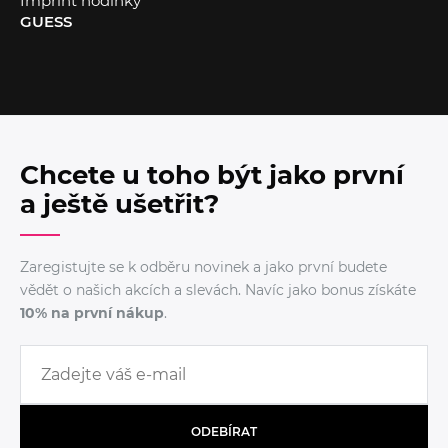
Imprint hodinky
GUESS
Chcete u toho být jako první
a ještě ušetřit?
Zaregistujte se k odběru novinek a jako první budete
vědět o našich akcích a slevách. Navíc jako bonus získáte
10% na první nákup
.
ODEBÍRAT