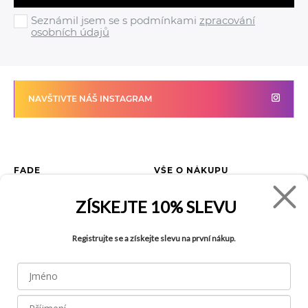
Seznámil jsem se s podmínkami
zpracování
osobních údajů
NAVŠTIVTE NÁŠ INSTAGRAM
FADE
VŠE O NÁKUPU
Kontakty
Vrácení zboží
ZÍSKEJTE
10% SLEVU
O společnosti
Jak reklamovat zboží
Kariéra
Tabulka velikostí
Registrujte se a získejte slevu na první nákup.
Obchody
Obchodní podmínky
Blog
Ochrana osobních údajů
Recyklace