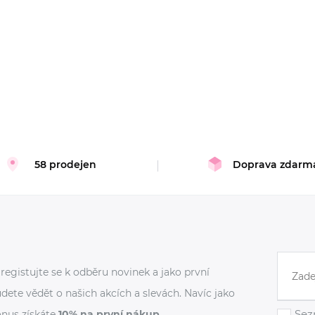
58 prodejen
Doprava zdarm
registujte se k odběru novinek a jako první
dete vědět o našich akcích a slevách. Navíc jako
Sez
nus získáte
10% na první nákup
.