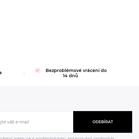
Bezproblémové vrácení do
a
14 dnů
ODEBÍRAT
námil jsem se s podmínkami
zpracování osobních