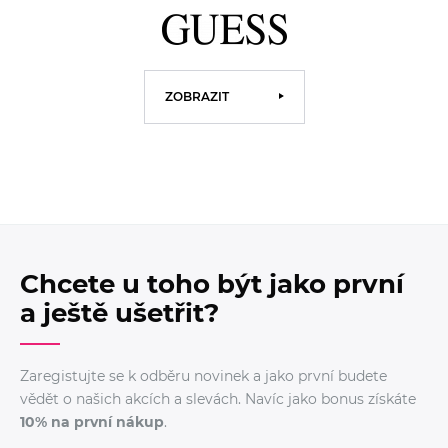
ZOBRAZIT
Chcete u toho být jako první
a ještě ušetřit?
Zaregistujte se k odběru novinek a jako první budete
vědět o našich akcích a slevách. Navíc jako bonus získáte
10% na první nákup
.