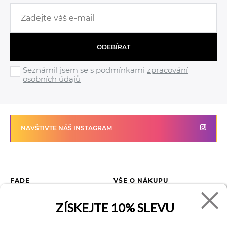
ODEBÍRAT
Seznámil jsem se s podmínkami
zpracování
osobních údajů
NAVŠTIVTE NÁŠ INSTAGRAM
FADE
VŠE O NÁKUPU
Kontakty
Vrácení zboží
ZÍSKEJTE
10% SLEVU
O společnosti
Jak reklamovat zboží