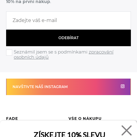
10% na první nákup
.
ODEBÍRAT
Seznámil jsem se s podmínkami
zpracování
osobních údajů
NAVŠTIVTE NÁŠ INSTAGRAM
FADE
VŠE O NÁKUPU
Kontakty
Vrácení zboží
ZÍSKEJTE
10% SLEVU