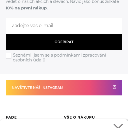
vědět o našich akcích a slevách. Navíc jako bonus získáte
10% na první nákup
.
ODEBÍRAT
Seznámil jsem se s podmínkami
zpracování
osobních údajů
NAVŠTIVTE NÁŠ INSTAGRAM
FADE
VŠE O NÁKUPU
Kontakty
Vrácení zboží