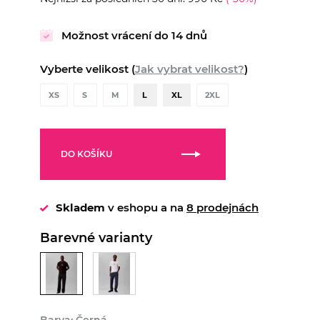
Možnost vrácení do 14 dnů
Vyberte velikost (
Jak vybrat velikost?
)
XS
S
M
L
XL
2XL
DO KOŠÍKU
Skladem
v eshopu a na
8 prodejnách
Barevné varianty