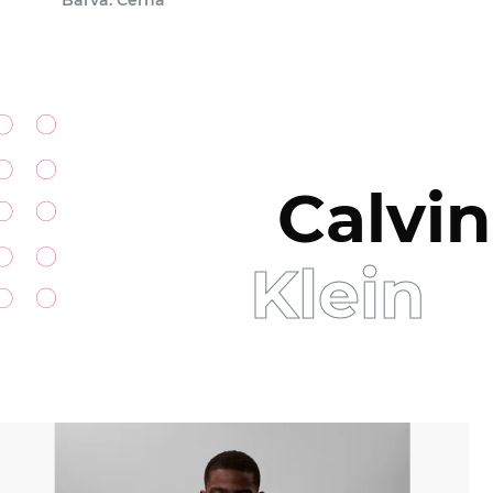
Barva: Černá
Calvin
Klein