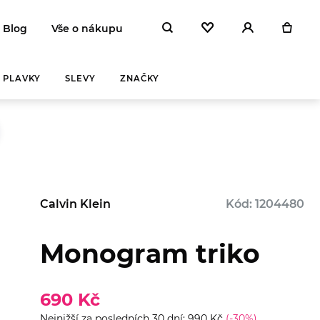
Blog
Vše o nákupu
PLAVKY
SLEVY
ZNAČKY
Calvin Klein
Kód: 1204480
Monogram triko
690 Kč
Nejnižší za posledních 30 dní: 990 Kč
(-30%)