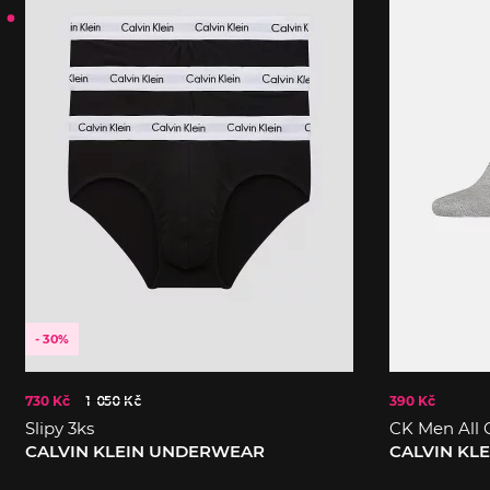
- 30%
730 Kč
1 050 Kč
390 Kč
Slipy 3ks
CK Men All 
CALVIN KLEIN UNDERWEAR
CALVIN KLE