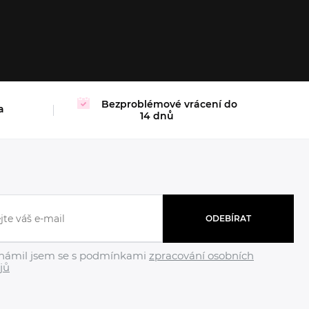
ONE S
Bezproblémové vrácení do
a
14 dnů
ODEBÍRAT
námil jsem se s podmínkami
zpracování osobních
jů