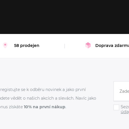
46
M
L
XL
58 prodejen
Doprava zdarm
registujte se k odběru novinek a jako první
dete vědět o našich akcích a slevách. Navíc jako
Sez
nus získáte
10% na první nákup
.
úda