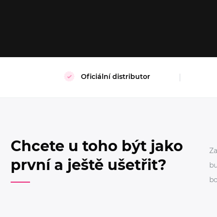
S
M
L
39/42
43/
Oficiální distributor
Chcete u toho být jako
Za
první a ještě ušetřit?
bu
bo