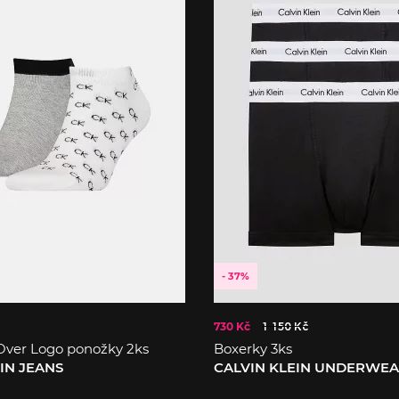
- 37%
730 Kč
1 150 Kč
Over Logo ponožky 2ks
Boxerky 3ks
IN JEANS
CALVIN KLEIN UNDERWE