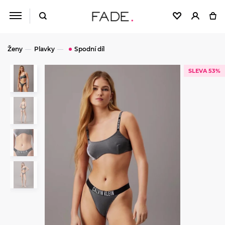
Ženy
Plavky
Spodní díl
SLEVA 53%