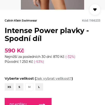
Calvin Klein Swimwear
Kód: 1166233
Intense Power plavky -
Spodní díl
590 Kč
Nejnižší za posledních 30 dní: 870 Kč
(-32%)
Původní: 1 250 Kč
(-53%)
Vyberte velikost (
Jak vybrat velikost?
)
XS
S
M
L
DO KOŠÍKU