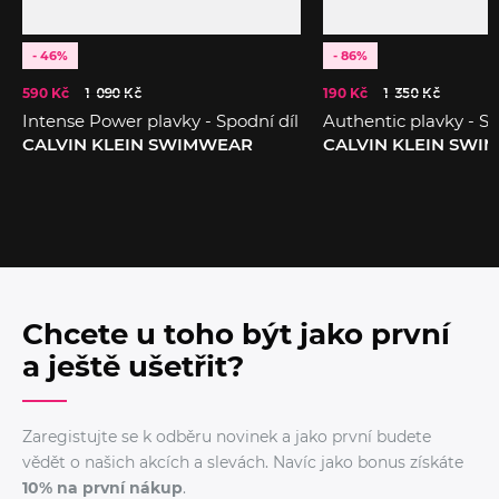
- 46%
- 86%
590 Kč
1 090 Kč
190 Kč
1 350 Kč
Intense Power plavky - Spodní díl
Authentic plavky - Sp
CALVIN KLEIN SWIMWEAR
CALVIN KLEIN SWI
Chcete u toho být jako první
a ještě ušetřit?
Zaregistujte se k odběru novinek a jako první budete
vědět o našich akcích a slevách. Navíc jako bonus získáte
10% na první nákup
.