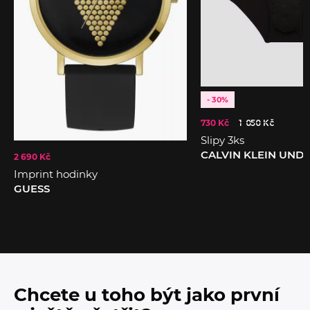
- 30%
730 Kč
1 050 Kč
Slipy 3ks
CALVIN KLEIN UN
2 690 Kč
Imprint hodinky
GUESS
Chcete u toho být jako první