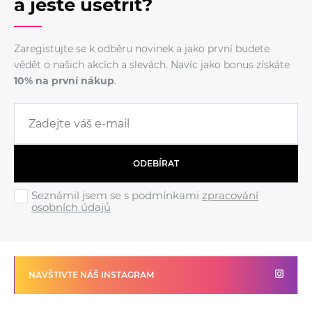
a ještě ušetřit?
Zaregistujte se k odběru novinek a jako první budete
vědět o našich akcích a slevách. Navíc jako bonus získáte
10% na první nákup
.
ODEBÍRAT
Seznámil jsem se s podmínkami
zpracování
osobních údajů
NAVŠTIVTE NÁŠ INSTAGRAM