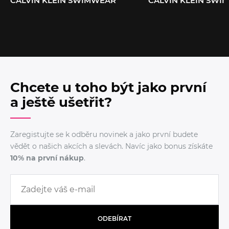
CALVIN KLEIN SWIMWEAR
CALVIN KLEIN SWI
Chcete u toho být jako první
a ještě ušetřit?
Zaregistujte se k odběru novinek a jako první budete
vědět o našich akcích a slevách. Navíc jako bonus získáte
10% na první nákup
.
ODEBÍRAT