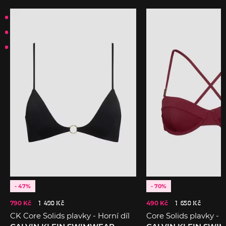
- 47%
- 70%
790 Kč
1 490 Kč
490 Kč
1 650 Kč
CK Core Solids plavky - Horní díl
Core Solids plavky - H