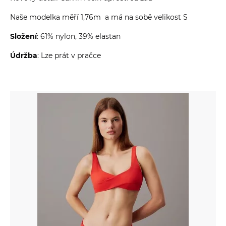
Naše modelka měří 1,76m a má na sobě velikost S
Složení
: 61% nylon, 39% elastan
Údržba
: Lze prát v pračce