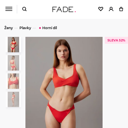
Ženy
Plavky
Horní díl
SLEVA 52%