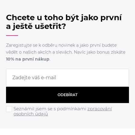
Chcete u toho být jako první
a ještě ušetřit?
Zaregistujte se k odběru novinek a jako první budete
vědět o našich akcích a slevách. Navíc jako bonus získáte
10% na první nákup
.
ODEBÍRAT
Seznámil jsem se s podmínkami
zpracování
osobních údajů