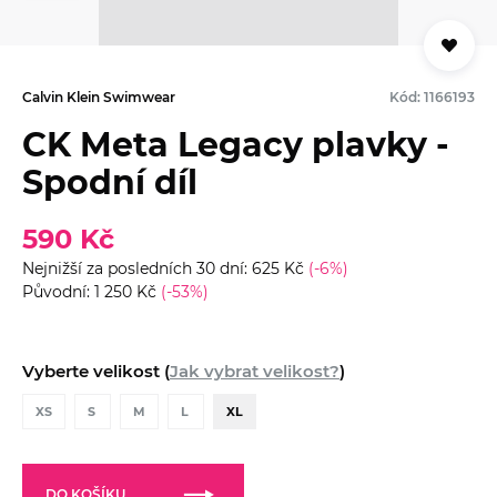
Calvin Klein Swimwear
Kód: 1166193
CK Meta Legacy plavky -
Spodní díl
590 Kč
Nejnižší za posledních 30 dní: 625 Kč
(-6%)
Původní: 1 250 Kč
(-53%)
Vyberte velikost (
Jak vybrat velikost?
)
XS
S
M
L
XL
DO KOŠÍKU