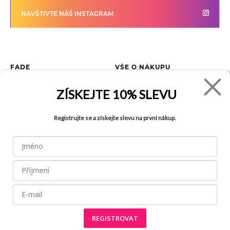
NAVŠTIVTE NÁŠ INSTAGRAM
FADE
VŠE O NÁKUPU
Kontakty
Vrácení zboží
ZÍSKEJTE
10% SLEVU
O společnosti
Jak reklamovat zboží
Kariéra
Tabulka velikostí
Registrujte se a získejte slevu na první nákup.
Obchody
Obchodní podmínky
Blog
Ochrana osobních údajů
Recyklace
FAQ
REGISTROVAT
Všechny práva vyhrazena © 2026
Made by