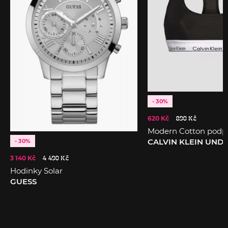
- 30%
620 Kč
890 Kč
Modern Cotton podp
CALVIN KLEIN UN
- 30%
3 140 Kč
4 490 Kč
Hodinky Solar
GUESS