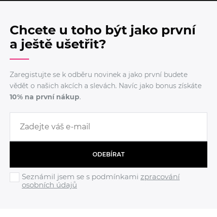
Chcete u toho být jako první
a ještě ušetřit?
Zaregistujte se k odběru novinek a jako první budete
vědět o našich akcích a slevách. Navíc jako bonus získáte
10% na první nákup
.
ODEBÍRAT
Seznámil jsem se s podmínkami
zpracování
osobních údajů