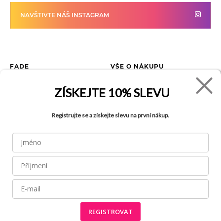
NAVŠTIVTE NÁŠ INSTAGRAM
FADE
VŠE O NÁKUPU
Kontakty
Vrácení zboží
ZÍSKEJTE
10% SLEVU
O společnosti
Jak reklamovat zboží
Kariéra
Tabulka velikostí
Registrujte se a získejte slevu na první nákup.
Obchody
Obchodní podmínky
Blog
Ochrana osobních údajů
Recyklace
FAQ
REGISTROVAT
Všechny práva vyhrazena © 2026
Made by